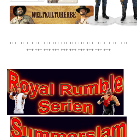
+++ +++ +++ +++ +++ +++ +++ +++ +++ +++ +++ +++ +++ +++
+++ +++ +++ +++ +++ +++ +++ +++ +++ +++