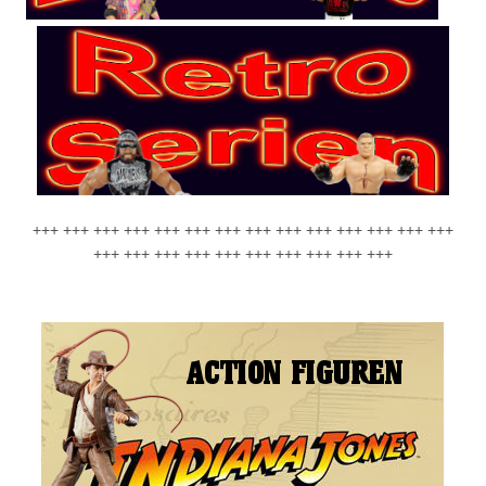
+++ +++ +++ +++ +++ +++ +++ +++ +++ +++ +++ +++ +++ +++
+++ +++ +++ +++ +++ +++ +++ +++ +++ +++