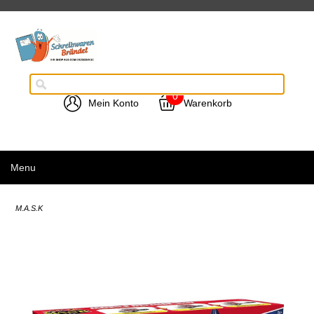
0
Mein Konto
Warenkorb
Menu
M.A.S.K