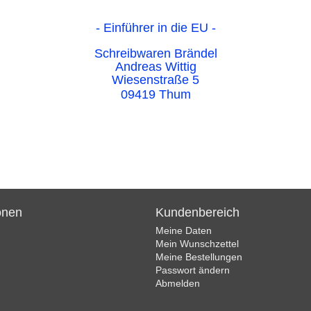
- Einführer in die EU -
Schreibwaren Brändel
Andreas Wittig
Wiesenstraße 5
09419 Thum
onen
Kundenbereich
Meine Daten
Mein Wunschzettel
Meine Bestellungen
Passwort ändern
Abmelden