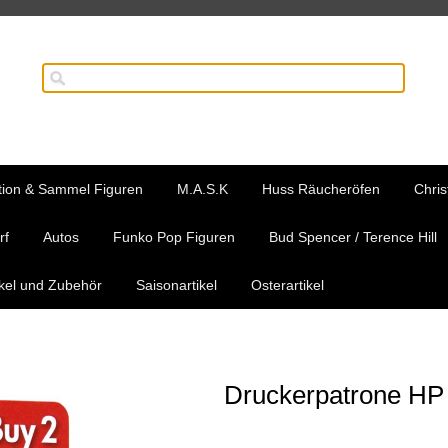
tion & Sammel Figuren
M.A.S.K
Huss Räucheröfen
Chris
rf
Autos
Funko Pop Figuren
Bud Spencer / Terence Hill
ikel und Zubehör
Saisonartikel
Osterartikel
Druckerpatrone HP