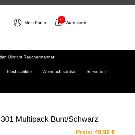
0
Mein Konto
Warenkorb
tian Ulbricht Räuchermänner
Blechschilder
Weihnachtsartikel
Servietten
 301 Multipack Bunt/Schwarz
Preis:
49,99 €