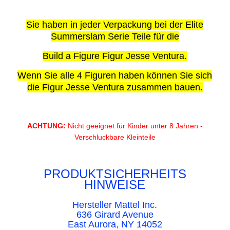
Sie haben in jeder Verpackung bei der Elite
Summerslam Serie Teile für die
Build a Figure Figur Jesse Ventura.
Wenn Sie alle 4 Figuren haben können Sie sich
die Figur Jesse Ventura zusammen bauen.
ACHTUNG:
Nicht geeignet für Kinder unter 8 Jahren -
Verschluckbare Kleinteile
PRODUKTSICHERHEITS
HINWEISE
Hersteller Mattel Inc.
636 Girard Avenue
East Aurora, NY 14052