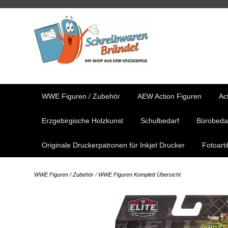
WWE Figuren / Zubehör
AEW Action Figuren
Ac
Erzgebirgische Holzkunst
Schulbedarf
Bürobeda
Originale Druckerpatronen für Inkjet Drucker
Fotoart
WWE Figuren / Zubehör
/
WWE Figuren Komplett Übersicht