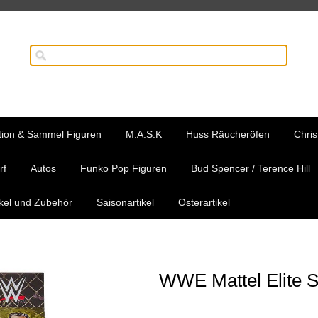
tion & Sammel Figuren
M.A.S.K
Huss Räucheröfen
Chris
rf
Autos
Funko Pop Figuren
Bud Spencer / Terence Hill
ikel und Zubehör
Saisonartikel
Osterartikel
WWE Mattel Elite S