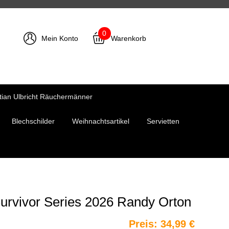
0
Mein Konto
Warenkorb
tian Ulbricht Räuchermänner
Blechschilder
Weihnachtsartikel
Servietten
urvivor Series 2026 Randy Orton
Preis:
34,99 €