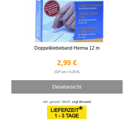
Doppelklebeband Herma 12 m
2,99 €
(GP 1m = 0,25 €)
Detailansicht
inkl. gesetzl. MwSt.
zzgl.Versand