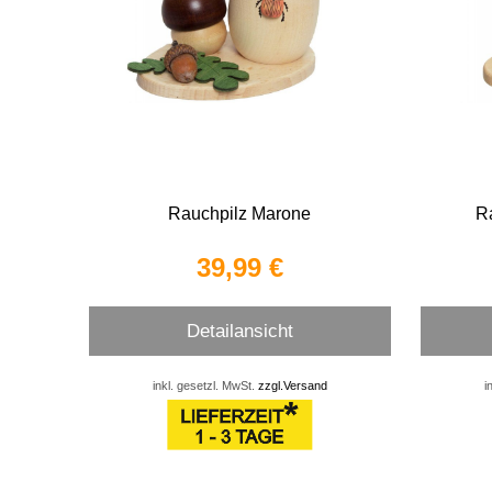
Rauchpilz Marone
R
39,99 €
Detailansicht
inkl. gesetzl. MwSt.
zzgl.Versand
i