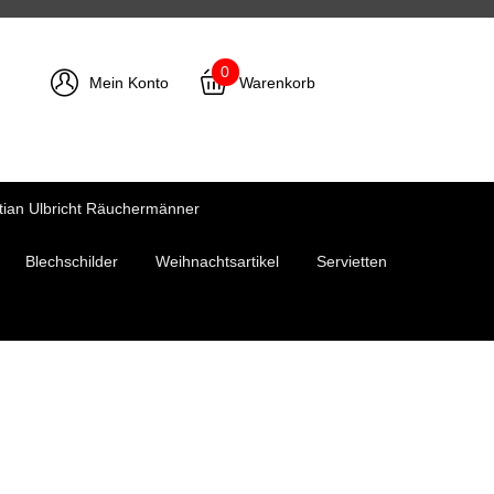
0
Mein Konto
Warenkorb
tian Ulbricht Räuchermänner
Blechschilder
Weihnachtsartikel
Servietten