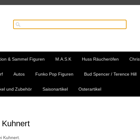
tion & Sammel Figuren
M.A.S.K
Huss Räucheröfen
Chris
rf
Autos
Funko Pop Figuren
Bud Spencer / Terence Hill
ikel und Zubehör
Saisonartikel
Osterartikel
 Kuhnert
i Kuhnert.