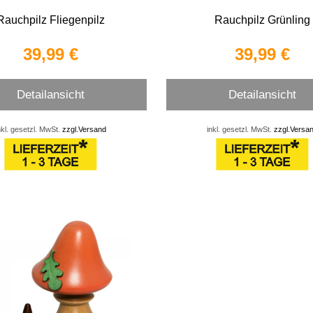
Rauchpilz Fliegenpilz
Rauchpilz Grünling
39,99 €
39,99 €
Detailansicht
Detailansicht
nkl. gesetzl. MwSt.
zzgl.Versand
inkl. gesetzl. MwSt.
zzgl.Versa