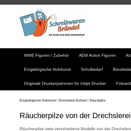
WWE Figuren / Zubehör
AEW Action Figuren
Ac
Erzgebirgische Holzkunst
Schulbedarf
Bürobeda
Originale Druckerpatronen für Inkjet Drucker
Fotoart
Erzgebirgische Holzkunst
/
Drechslerei Kuhnert
/
Rauchpilze
Räucherpilze von der Drechslerei
Räucherpilze viele verschiedene Modelle von der Drechslere